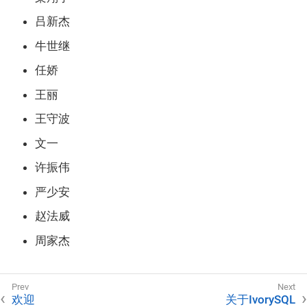
吕新杰
牛世继
任娇
王丽
王守波
文一
许振伟
严少安
赵法威
周家杰
欢迎
关于IvorySQL