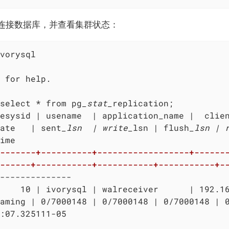
l连接数据库，并查看集群状态：
vorysql

 for help.

select * from pg
_stat_
esysid | usename  | application_name |  clie
ate   | sent
_lsn  | write_
lsn | flush
_lsn | 
-------+----------+------------------+-------
------+-----------+-----------+-----------+-
--------------

    10 | ivorysql | walreceiver      | 192.16
aming | 0/7000148 | 0/7000148 | 0/7000148 | 0
:07.325111-05
