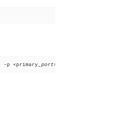
> -p <primary
_port> -U ivorysql -D /usr/local