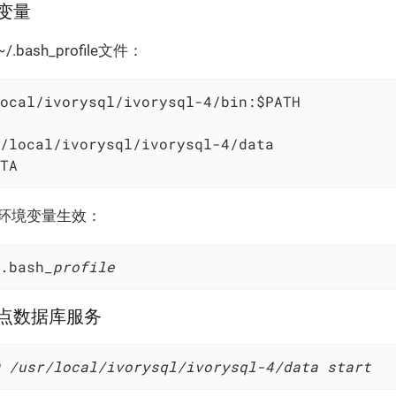
境变量
bash_profile文件：
ocal/ivorysql/ivorysql-4/bin:$PATH

/local/ivorysql/ivorysql-4/data

TA
件使环境变量生效：
.bash
_profile
备节点数据库服务
 /usr/local/ivorysql/ivorysql-4/data start