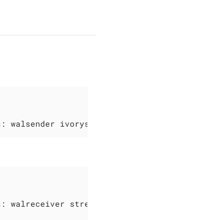
s: walsender ivorysql 192.168.31.102(53416) s
: walreceiver streaming 0/7000060
