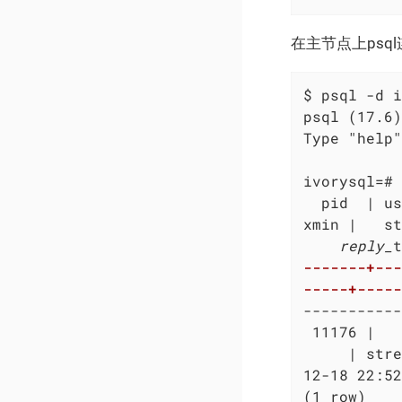
在主节点上psq
$ psql -d i
psql (17.6)

Type "help"
ivorysql=# 
  pid  | us
xmin |   st
    reply_
-------+---
-----+-----
-----------
 11176 |   
     | stre
12-18 22:52
(1 row)