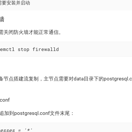
需要安装并
启动
火墙
需关闭防火墙才能正常通信。
emctl stop firewalld
点搭建流复制，主节点需要对data目录下的postgresql.conf
.conf
到postgresql.conf文件末尾：
esses = '*'
