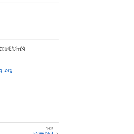
能添加到流行的
ql.org
发行说明