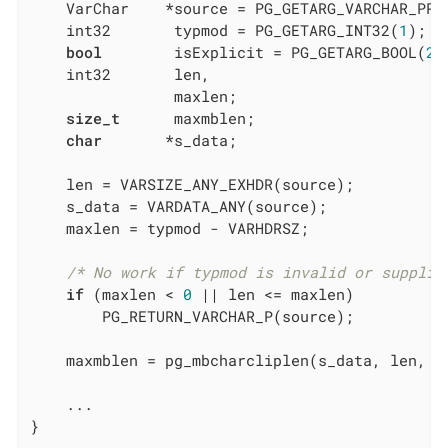
	VarChar    *source = PG_GETARG_VARCHAR_PP(
	int32		typmod = PG_GETARG_INT32(
1
);

bool
		isExplicit = PG_GETARG_BOOL(
2
);
	int32		len,

				maxlen;

size_t
		maxmblen;

char
	   *s_data;

	len = VARSIZE_ANY_EXHDR(source);

	s_data = VARDATA_ANY(source);

	maxlen = typmod - VARHDRSZ;

/* No work if typmod is invalid or supplie
if
 (maxlen < 
0
 || len <= maxlen)

		PG_RETURN_VARCHAR_P(source);

	maxmblen = pg_mbcharcliplen(s_data, len, maxlen);

	...

}