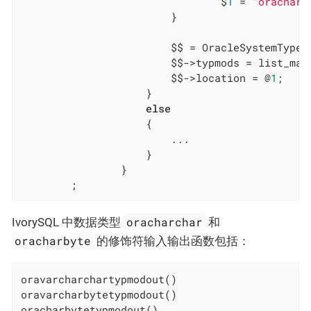
								$
1
 = 
"oracharb
						}

						$$ = OracleSystemType
						$$->typmods = list_
						$$->location = @
1
;

					}

else
					{

						...

					}

				}

		;
oracharchar
IvorySQL 中数据类型
和
oracharbyte
的修饰符输入输出函数包括：
oravarcharchartypmodout()

oravarcharbytetypmodout()

oracharbytetypmodout()
