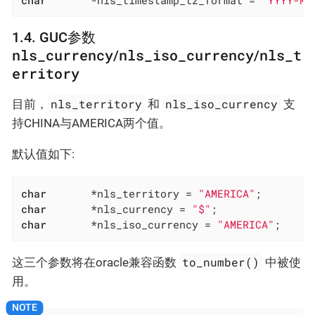
char
	   *nls_timestamp_tz_format = 
"YYYY-MM
1.4. GUC参数
nls_currency
nls_iso_currency
nls_t
/
/
erritory
nls_territory
nls_iso_currency
目前，
和
支
持CHINA与AMERICA两个值。
默认值如下:
char
	   *nls_territory = 
"AMERICA"
char
	   *nls_currency = 
"$"
char
	   *nls_iso_currency = 
"AMERICA"
;
to_number()
这三个参数将在oracle兼容函数
中被使
用。