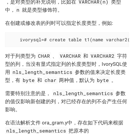
VARCHAR(n)
，是对类型的补充说明，比如在
类型
n
中，
就是类型修饰符。
在创建或修改表的列时可以指定长度类型，例如:
	ivorysql=# create table t1(name varchar2(
2
CHAR
VARCHAR
VARCHAR2
对于列类型为
、
和
字符
型的列，当没有显式指定列的长度类型时，IvorySQL使
nls_length_semantics
用
参数的值来决定长度类
byte
char
byte
型，有
和
两种值，默认为
。
nls_length_semantics
需要特别注意的是，
参数
的值仅影响新创建的列，对已经存在的列不会产生任何
影响。
在语法解析文件 ora_gram.y中，存在如下代码来根据
nls_length_semantics
把原本的