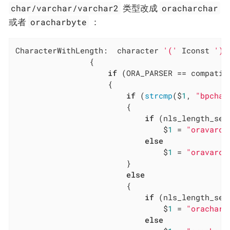
char/varchar/varchar2
oracharchar
类型改成
oracharbyte
或者
：
CharacterWithLength:  character 
'('
 Iconst 
')'
				{

if
 (ORA_PARSER == compatibl
					{

if
 (
strcmp
($
1
, 
"bpchar
						{

if
 (nls_length_sem
								$
1
 = 
"oravarch
else
								$
1
 = 
"oravarch
						}

else
						{

if
 (nls_length_sem
								$
1
 = 
"oracharc
else