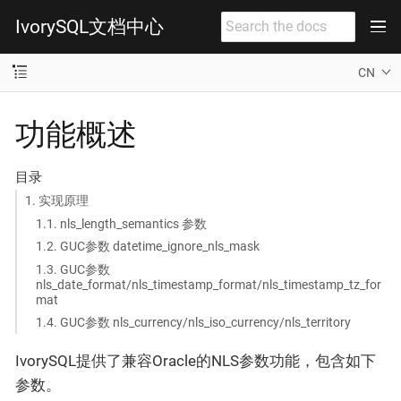
IvorySQL文档中心
CN
功能概述
目录
1. 实现原理
1.1. nls_length_semantics 参数
1.2. GUC参数 datetime_ignore_nls_mask
1.3. GUC参数
nls_date_format/nls_timestamp_format/nls_timestamp_tz_for
mat
1.4. GUC参数 nls_currency/nls_iso_currency/nls_territory
IvorySQL提供了兼容Oracle的NLS参数功能，包含如下
参数。